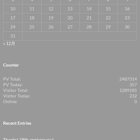
10
11
12
13
14
15
16
17
18
19
20
21
22
23
24
25
26
27
28
29
30
31
« 12月
Counter
PV Total:
2487314
PV Today:
357
Visitor Total:
1289185
Visitor Today:
232
Online:
0
Recent Entries
Thanks! 18th anniversary!