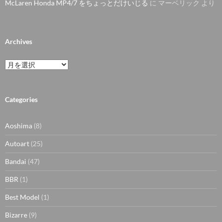
McLaren Honda MP4/7 をちょっとだけいじる
に
マーベリック
より
Archives
Archives
Categories
Aoshima
(8)
Autoart
(25)
Bandai
(47)
BBR
(1)
Best Model
(1)
Bizarre
(9)