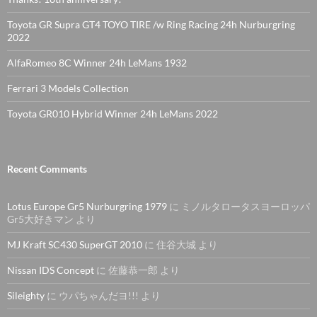
Toyota GR Supra GT4 TOYO TIRE /w Ring Racing 24h Nurburgring
2022
AlfaRomeo 8C Winner 24h LeMans 1932
Ferrari 3 Models Collection
Toyota GR010 Hybrid Winner 24h LeMans 2022
Recent Comments
Lotus Europe Gr5 Nurburgring 1979
に
ミノルタロータスヨーロッパ
Gr5大好きマン
より
MJ Kraft SC430 SuperGT 2010
に
住谷大城
より
Nissan IDS Concept
に
佐藤恭一郎
より
Sileighty
に
ウパちゃんだヨ!!!
より