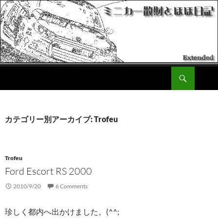
Search
ミニカー散財とほほ日記
コ
ン
テ
ン
カテゴリー別アーカイブ: Trofeu
ツ
へ
移
動
Trofeu
Ford Escort RS 2000
2010/9/20
6 Comments
珍しく都内へ出かけました。(^^;