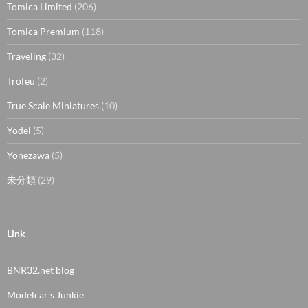
Tomica Limited
(206)
Tomica Premium
(118)
Traveling
(32)
Trofeu
(2)
True Scale Miniatures
(10)
Yodel
(5)
Yonezawa
(5)
未分類
(29)
Link
BNR32.net blog
Modelcar's Junkie