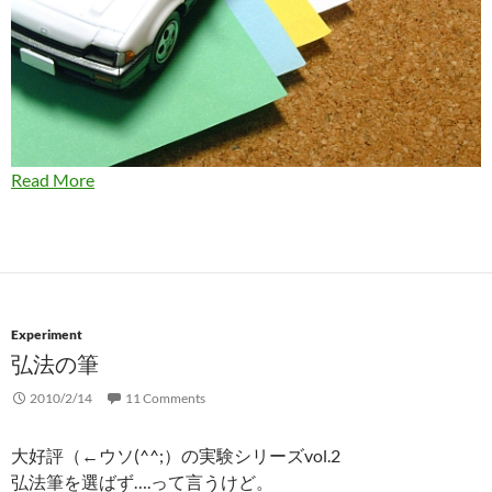
Read More
Experiment
弘法の筆
2010/2/14
11 Comments
大好評（←ウソ(^^;）の実験シリーズvol.2
弘法筆を選ばず….って言うけど。