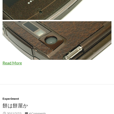
Read More
Experiment
餅は餅屋か
2011/2/23
4 Comments