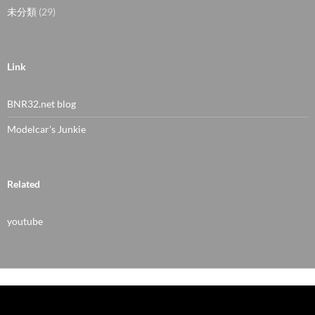
未分類
(29)
Link
BNR32.net blog
Modelcar's Junkie
Related
youtube