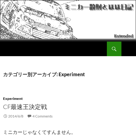
Search
ミニカー散財とほほ日記
コ
ン
テ
ン
カテゴリー別アーカイブ: Experiment
ツ
へ
移
動
Experiment
CF最速王決定戦
2014/6/8
4 Comments
ミニカーじゃなくてすんません。