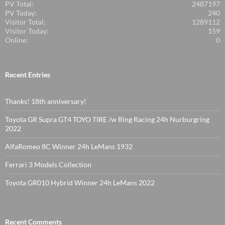
PV Total:
2487197
PV Today:
240
Visitor Total:
1289112
Visitor Today:
159
Online:
0
Recent Entries
Thanks! 18th anniversary!
Toyota GR Supra GT4 TOYO TIRE /w Ring Racing 24h Nurburgring
2022
AlfaRomeo 8C Winner 24h LeMans 1932
Ferrari 3 Models Collection
Toyota GR010 Hybrid Winner 24h LeMans 2022
Recent Comments