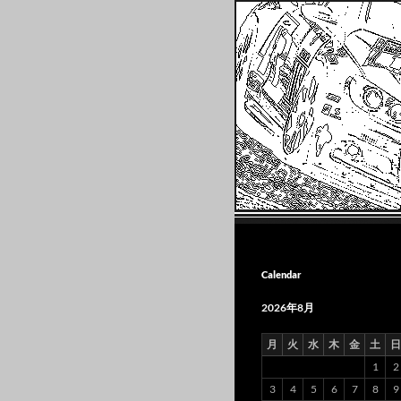
Search
ミニカー散財とほ
Calendar
2026年8月
月
火
水
木
金
土
日
1
2
3
4
5
6
7
8
9