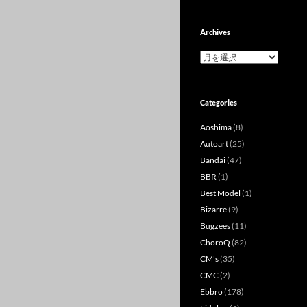
Archives
Archives
Categories
Aoshima
(8)
Autoart
(25)
Bandai
(47)
BBR
(1)
Best Model
(1)
Bizarre
(9)
Bugzees
(11)
ChoroQ
(82)
CM's
(35)
CMC
(2)
Ebbro
(178)