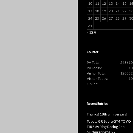
10
11
12
13
14
15
1
17
18
19
20
21
22
2
24
25
26
27
28
29
3
31
« 12月
Counter
PV Total:
248610
PV Today:
10
Visitor Total:
128852
Visitor Today:
10
Online:
Recent Entries
Thanks! 18th anniversary!
Toyota GR Supra GT4 TOYO
TIRE /w Ring Racing 24h
Nurburgring 2022