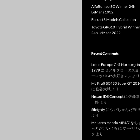
AlfaRomeo 8C Winner 24h
LeMans 1932
Ferrari 3 Models Collection
Toyota GR010 Hybrid Winne
24h LeMans 2022
Recent Comments
Lotus Europe Gr5 Nurburgri
1979
に
ミノルタロータスヨ
ーロッパGr5大好きマン
より
MJ Kraft SC430 SuperGT 201
に
住谷大城
より
Nissan IDS Concept
に
佐藤恭
一郎
より
Sileighty
に
ウパちゃんだヨ!!!
より
McLaren Honda MP4/7 をち
っとだけいじる
に
マーベリ
ク
より