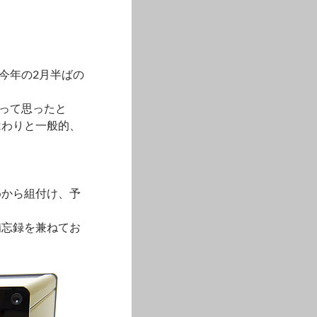
今年の2月半ばの
って思ったと
はわりと一般的、
めから組付け、予
備忘録を兼ねてお