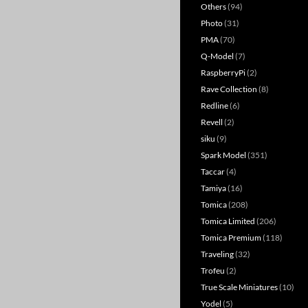
Others
(94)
Photo
(31)
PMA
(70)
Q-Model
(7)
RaspberryPi
(2)
Rave Collection
(8)
Redline
(6)
Revell
(2)
siku
(9)
Spark Model
(351)
Taccar
(4)
Tamiya
(16)
Tomica
(208)
Tomica Limited
(206)
Tomica Premium
(118)
Traveling
(32)
Trofeu
(2)
True Scale Miniatures
(10)
Yodel
(5)