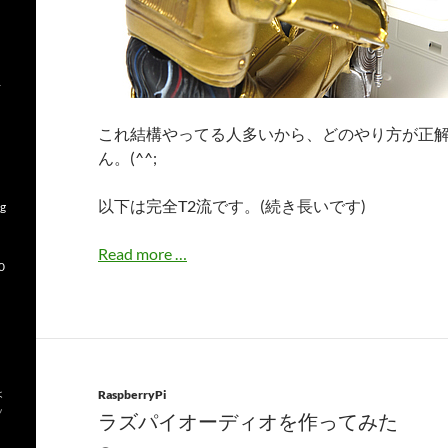
r
これ結構やってる人多いから、どのやり方が正
ん。(^^;
以下は完全T2流です。(続き長いです)
ng
ア
Read more
…
0
ス
ト
ロ
シ
テ
ょ
RaspberryPi
ィ
ッ
ラズパイオーディオを作ってみた
に
Retropi