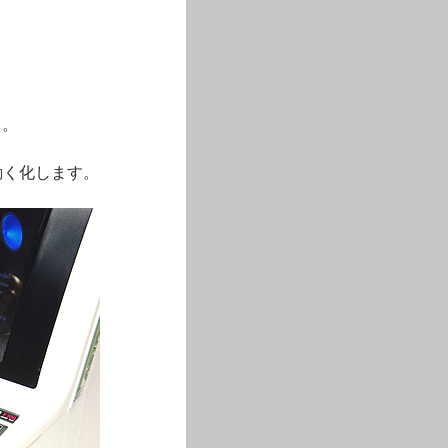
イ。
を動く化します。