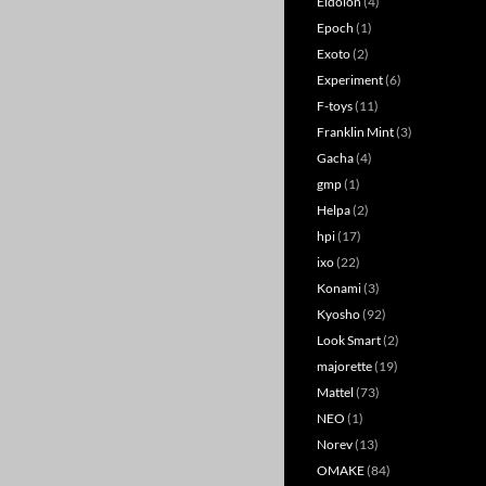
Eidolon
(4)
Epoch
(1)
Exoto
(2)
Experiment
(6)
F-toys
(11)
Franklin Mint
(3)
Gacha
(4)
gmp
(1)
Helpa
(2)
hpi
(17)
ixo
(22)
Konami
(3)
Kyosho
(92)
Look Smart
(2)
majorette
(19)
Mattel
(73)
NEO
(1)
Norev
(13)
OMAKE
(84)