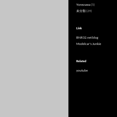
Yonezawa
(5)
未分類
(29)
Link
BNR32.net blog
Modelcar's Junkie
Related
youtube