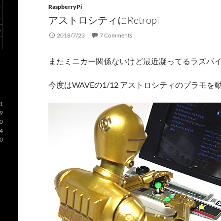
6
RaspberryPi
アストロシティにRetropi
3
0
2018/7/23
7 Comments
またミニカー関係ないけど最近凝ってるラズパ
今度はWAVEの1/12 アストロシティのプラモ
1
9
0
4
0