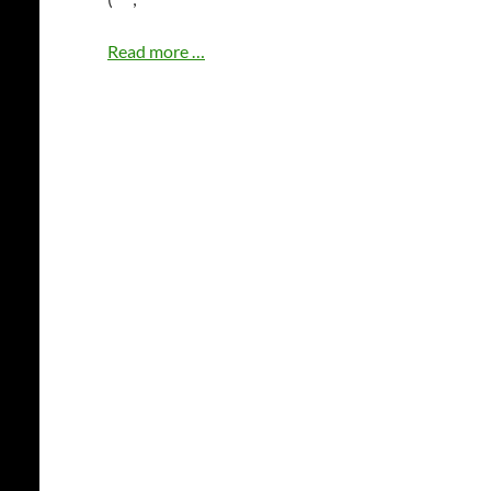
ラ
Read more
…
ズ
パ
イ
オ
ー
デ
ィ
オ
を
作
っ
て
み
た